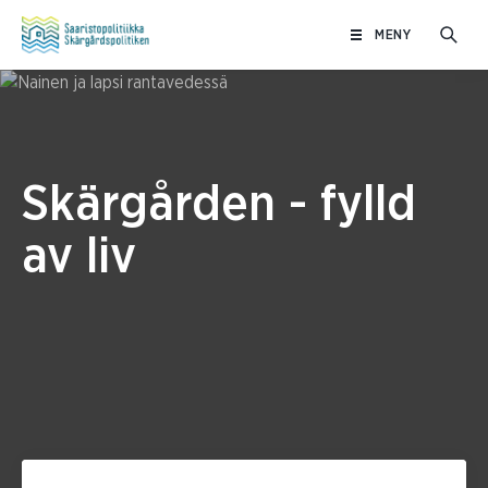
Hoppa
MENY
till
innehåll
Skärgården - fylld
av liv
Filtrera enligt kategori