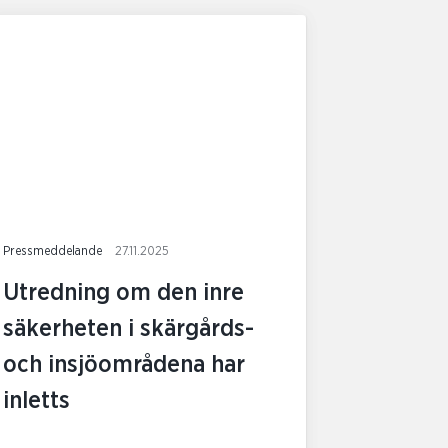
Pressmeddelande
27.11.2025
Utredning om den inre
säkerheten i skärgårds-
och insjöområdena har
inletts