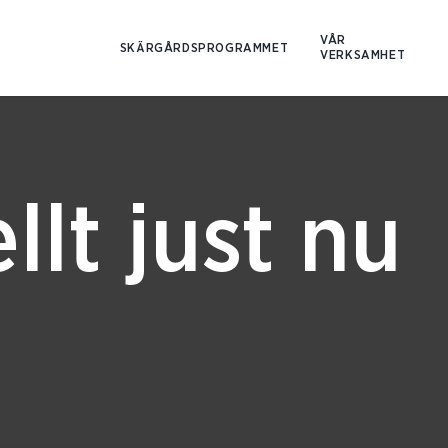
Hoppa
till
VÅR
SKÄRGÅRDSPROGRAMMET
VERKSAMHET
innehåll
llt just nu