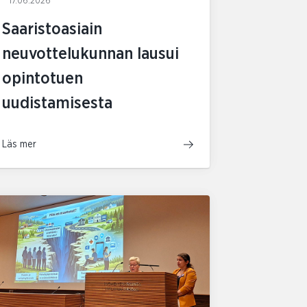
17.06.2026
Saaristoasiain
neuvottelukunnan lausui
opintotuen
uudistamisesta
Läs mer