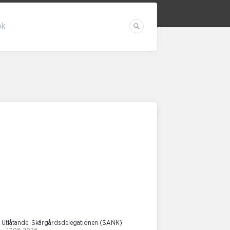
ök
Sök
Utlåtande, Skärgårdsdelegationen (SANK)