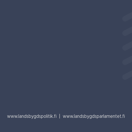
www.landsbygdspolitik.fi
|
www.landsbygdsparlamentet.fi