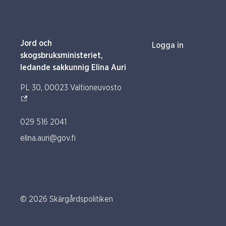
Jord och
Logga in
skogsbruksministeriet,
ledande sakkunnig Elina Auri
(Extern link)
PL 30, 00023 Valtioneuvosto
029 516 2041
elina.auri@gov.fi
© 2026 Skärgårdspolitiken