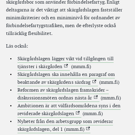
skärgårdsbor som använder förbindelsefartyg. Enligt
deltagarna är det viktigt att skärgårdslagen fastställer
minimikriterier och en miniminivå för ordnandet av
förbindelsefartygstrafiken, men de efterlyste också
tillräcklig flexibilitet.
Läs också:
Skärgårdslagen lägger vikt vid tillgången till
(Extern link)
tjänster i skärgården
(mmm.fi)
Skärgårdslagen ska innehålla en paragraf om
(Extern link)
beaktande av skärgårdens särdrag
(mmm.fi)
Reformen av skärgårdslagen framskrider –
(Extern link)
diskussionsmöten ordnas nästa år
(mmm.fi)
Ambitionen är att välfärdsområdena syns i den
(Extern link)
reviderade skärgårdslagen
(mmm.fi)
Nyheter från den arbetsgrupp som reviderar
(Extern link)
skärgårdslagen, del 1 (mmm.fi)