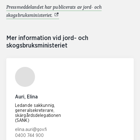
Pressmeddelandet har publicerats av jord- och
(Extern link)
skogsbruksministeriet.
Mer information vid jord- och
skogsbruksministeriet
Auri, Elina
Ledande sakkunnig,
generalsekreterare,
skärgårdsdelegationen
(SANK)
E-postadress:
elina.auri@gov.fi
0400 744 900
Telefonnummer: