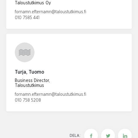
Taloustutkimus Oy
E-postadress:
fornamn.efternamn@taloustutkimus.fi
010 7585 441
Telefonnummer:
Turja, Tuomo
Business Director,
Taloustutkimus
E-postadress:
fornamn.efternamn@taloustutkimus.fi
010 758 5208
Telefonnummer:
DELA: