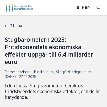
Hoppa
MENY
till
innehåll
Tillbaka
Stugbarometern 2025:
Fritidsboendets ekonomiska
effekter uppgår till 6,4 miljarder
euro
Pressmeddelande
,
Publikationer
,
Skärgårdsdelegationen
(SANK)
27.06.2025
I den färska Stugbarometern beräknas
fritidsboendets ekonomiska effekter, och de är
betydande.