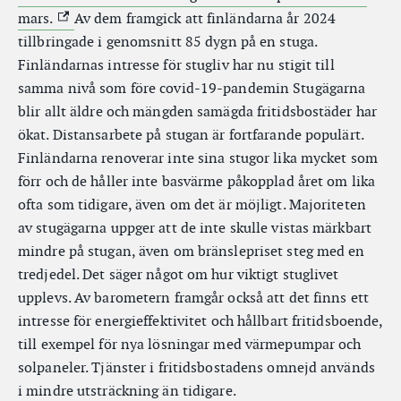
(Extern link)
mars.
Av dem framgick att finländarna år 2024
tillbringade i genomsnitt 85 dygn på en stuga.
Finländarnas intresse för stugliv har nu stigit till
samma nivå som före covid-19-pandemin Stugägarna
blir allt äldre och mängden samägda fritidsbostäder har
ökat. Distansarbete på stugan är fortfarande populärt.
Finländarna renoverar inte sina stugor lika mycket som
förr och de håller inte basvärme påkopplad året om lika
ofta som tidigare, även om det är möjligt. Majoriteten
av stugägarna uppger att de inte skulle vistas märkbart
mindre på stugan, även om bränslepriset steg med en
tredjedel. Det säger något om hur viktigt stuglivet
upplevs. Av barometern framgår också att det finns ett
intresse för energieffektivitet och hållbart fritidsboende,
till exempel för nya lösningar med värmepumpar och
solpaneler. Tjänster i fritidsbostadens omnejd används
i mindre utsträckning än tidigare.