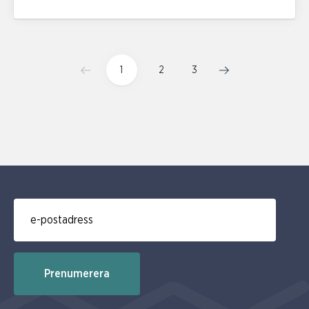
1
2
3
E-post för prenumerering av nyhetsbrev
Prenumerera