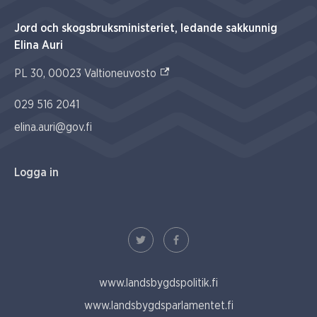
Jord och skogsbruksministeriet, ledande sakkunnig
Elina Auri
(Extern link)
PL 30, 00023 Valtioneuvosto
029 516 2041
elina.auri@gov.fi
Logga in
www.landsbygdspolitik.fi
www.landsbygdsparlamentet.fi