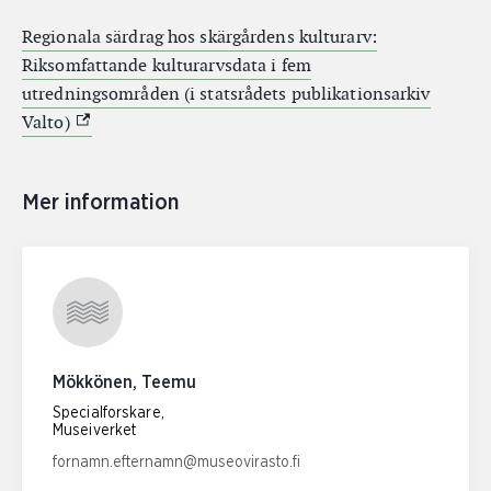
Regionala särdrag hos skärgårdens kulturarv:
Riksomfattande kulturarvsdata i fem
utredningsområden (i statsrådets publikationsarkiv
(Extern link)
Valto)
Mer information
Mökkönen, Teemu
Specialforskare,
Museiverket
E-postadress:
fornamn.efternamn@museovirasto.fi