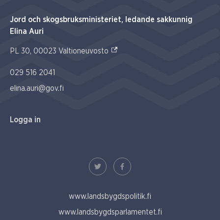
Jord och skogsbruksministeriet, ledande sakkunnig
Elina Auri
(Extern link)
PL 30, 00023 Valtioneuvosto
029 516 2041
elina.auri@gov.fi
Logga in
www.landsbygdspolitik.fi
www.landsbygdsparlamentet.fi