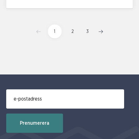
1
2
3
E-post för prenumerering av nyhetsbrev
Prenumerera