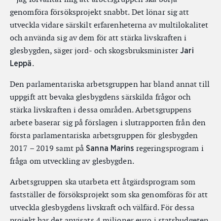
genomföra försöksprojekt snabbt. Det lönar sig att
utveckla vidare särskilt erfarenheterna av multilokalitet
och använda sig av dem för att stärka livskraften i
glesbygden, säger jord- och skogsbruksminister
Jari
.
Leppä
Den parlamentariska arbetsgruppen har bland annat till
uppgift att bevaka glesbygdens särskilda frågor och
stärka livskraften i dessa områden. Arbetsgruppens
arbete baserar sig på förslagen i slutrapporten från den
första parlamentariska arbetsgruppen för glesbygden
2017 – 2019 samt på
regeringsprogram i
Sanna Marins
fråga om utveckling av glesbygden.
Arbetsgruppen ska utarbeta ett åtgärdsprogram som
fastställer de försöksprojekt som ska genomföras för att
utveckla glesbygdens livskraft och välfärd. För dessa
projekt har det anvisats 4 miljoner euro i statsbudgeten.