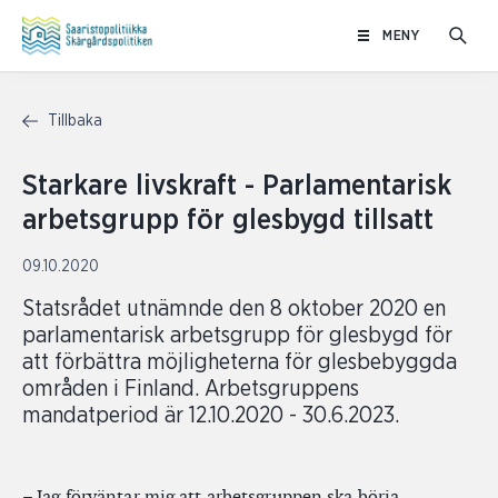
Hoppa
MENY
till
innehåll
Tillbaka
Starkare livskraft - Parlamentarisk
arbetsgrupp för glesbygd tillsatt
09.10.2020
Statsrådet utnämnde den 8 oktober 2020 en
parlamentarisk arbetsgrupp för glesbygd för
att förbättra möjligheterna för glesbebyggda
områden i Finland. Arbetsgruppens
mandatperiod är 12.10.2020 - 30.6.2023.
– Jag förväntar mig att arbetsgruppen ska börja