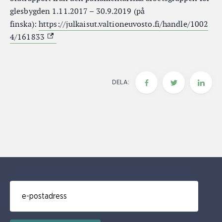
glesbygden 1.11.2017 – 30.9.2019 (på
finska):
https://julkaisut.valtioneuvosto.fi/handle/1002
(Extern link)
4/161833
DELA:
E-post för prenumerering av nyhetsbrev