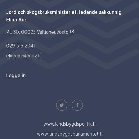
Jord och skogsbruksministeriet, ledande sakkunnig
Elina Auri
(Extern link)
PL 30, 00023 Valtioneuvosto
029 516 2041
elina.auri@gov.fi
Logga in
www.landsbygdspolitik.fi
www.landsbygdsparlamentet.fi