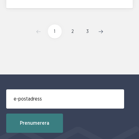
1
2
3
E-post för prenumerering av nyhetsbrev
Prenumerera