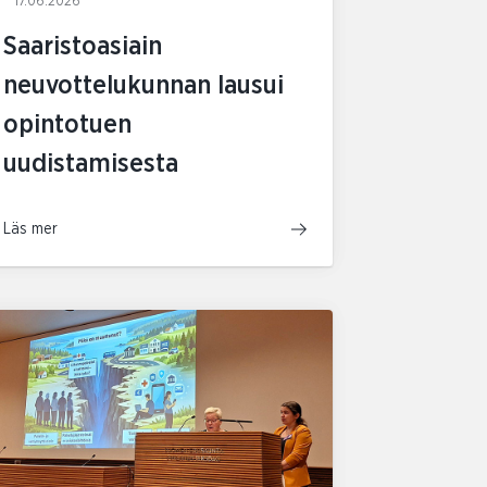
17.06.2026
Saaristoasiain
neuvottelukunnan lausui
opintotuen
uudistamisesta
Läs mer