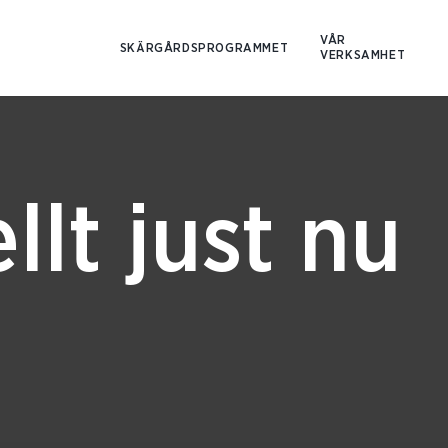
Hoppa
till
VÅR
SKÄRGÅRDSPROGRAMMET
VERKSAMHET
innehåll
llt just nu