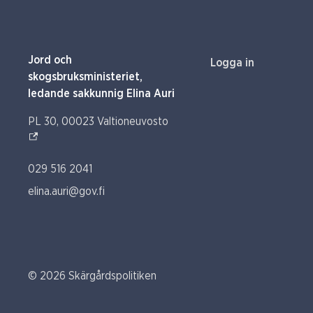
Jord och
Logga in
skogsbruksministeriet,
ledande sakkunnig Elina Auri
(Extern link)
PL 30, 00023 Valtioneuvosto
029 516 2041
elina.auri@gov.fi
© 2026 Skärgårdspolitiken