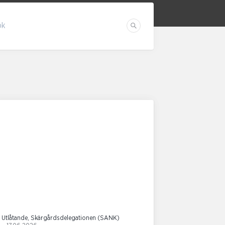
ök
Sök
Utlåtande, Skärgårdsdelegationen (SANK)