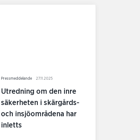
Pressmeddelande
27.11.2025
Utredning om den inre
säkerheten i skärgårds-
och insjöområdena har
inletts