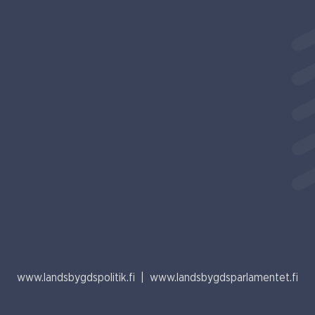
www.landsbygdspolitik.fi
|
www.landsbygdsparlamentet.fi