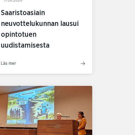
17.06.2026
Saaristoasiain
neuvottelukunnan lausui
opintotuen
uudistamisesta
Läs mer