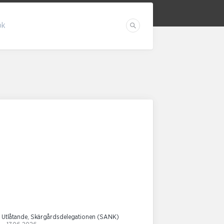
ök
Sök
Utlåtande, Skärgårdsdelegationen (SANK)