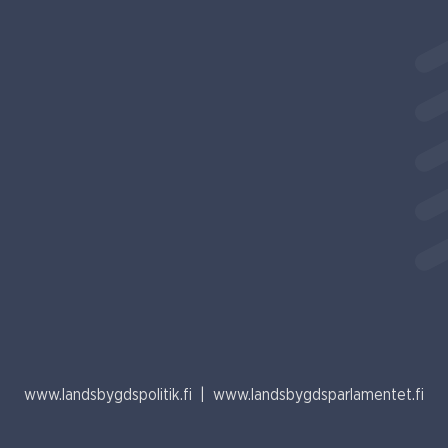
www.landsbygdspolitik.fi
|
www.landsbygdsparlamentet.fi