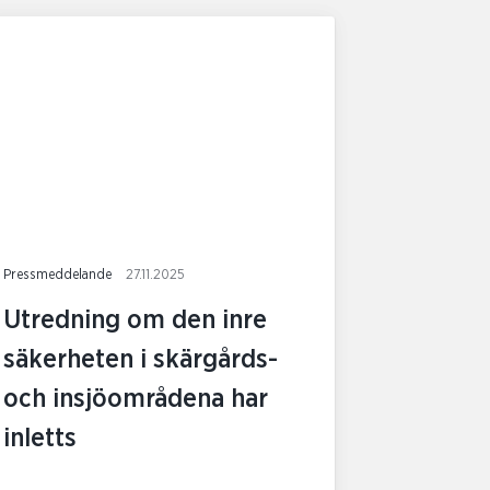
Pressmeddelande
27.11.2025
Utredning om den inre
säkerheten i skärgårds-
och insjöområdena har
inletts