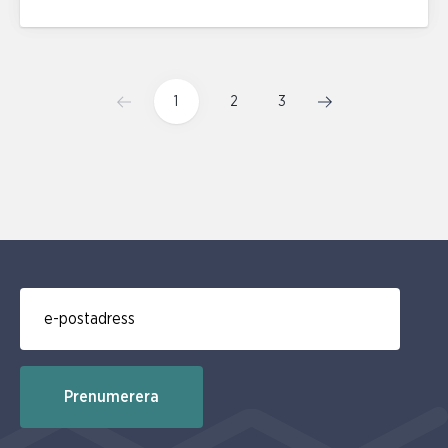
1
2
3
E-post för prenumerering av nyhetsbrev
Prenumerera