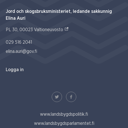
Jord och skogsbruksministeriet, ledande sakkunnig
Elina Auri
(Extern link)
PL 30, 00023 Valtioneuvosto
029 516 2041
elina.auri@gov.fi
Logga in
www.landsbygdspolitik.fi
www.landsbygdsparlamentet.fi