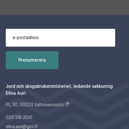
E-post för prenumerering av nyhetsbrev
Prenumerera
Jord och skogsbruksministeriet, ledande sakkunnig
Elina Auri
(Extern link)
PL 30, 00023 Valtioneuvosto
029 516 2041
elina.auri@gov.fi