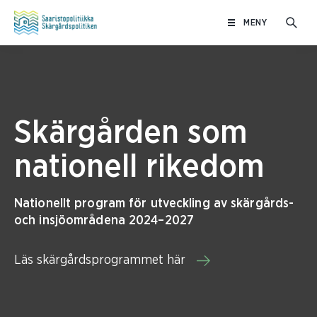
Hoppa
MENY
till
innehåll
Skärgården som
nationell rikedom
Nationellt program för utveckling av skärgårds-
och insjöområdena 2024–2027
Läs skärgårdsprogrammet här