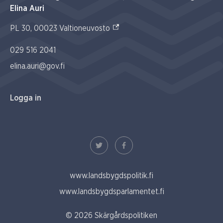
Elina Auri
(Extern link)
PL 30, 00023 Valtioneuvosto
029 516 2041
elina.auri@gov.fi
Logga in
www.landsbygdspolitik.fi
www.landsbygdsparlamentet.fi
© 2026 Skärgårdspolitiken