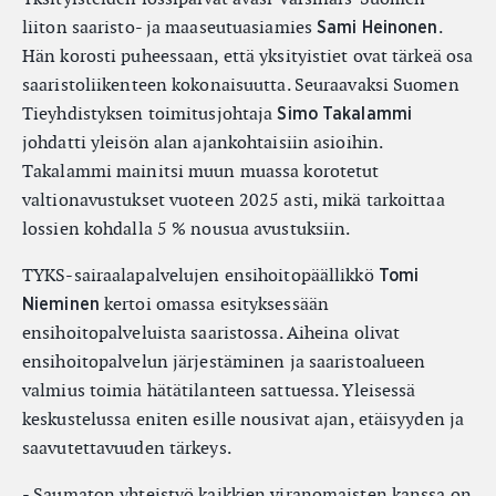
liiton saaristo- ja maaseutuasiamies
.
Sami Heinonen
Hän korosti puheessaan, että yksityistiet ovat tärkeä osa
saaristoliikenteen kokonaisuutta. Seuraavaksi Suomen
Tieyhdistyksen toimitusjohtaja
Simo Takalammi
johdatti yleisön alan ajankohtaisiin asioihin.
Takalammi mainitsi muun muassa korotetut
valtionavustukset vuoteen 2025 asti, mikä tarkoittaa
lossien kohdalla 5 % nousua avustuksiin.
TYKS-sairaalapalvelujen ensihoitopäällikkö
Tomi
kertoi omassa esityksessään
Nieminen
ensihoitopalveluista saaristossa. Aiheina olivat
ensihoitopalvelun järjestäminen ja saaristoalueen
valmius toimia hätätilanteen sattuessa. Yleisessä
keskustelussa eniten esille nousivat ajan, etäisyyden ja
saavutettavuuden tärkeys.
- Saumaton yhteistyö kaikkien viranomaisten kanssa on