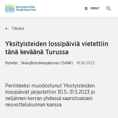
Hoppa
MENY
till
innehåll
Tillbaka
Yksityisteiden lossipäiviä vietettiin
tänä keväänä Turussa
Nyheter
,
Skärgårdsdelegationen (SANK)
19.06.2023
Perinteeksi muodostunut Yksityisteiden
lossipäivät järjestettiin 30.5.-31.5.2023 jo
neljännen kerran yhdessä saaristoasiain
neuvottelukunnan kanssa.