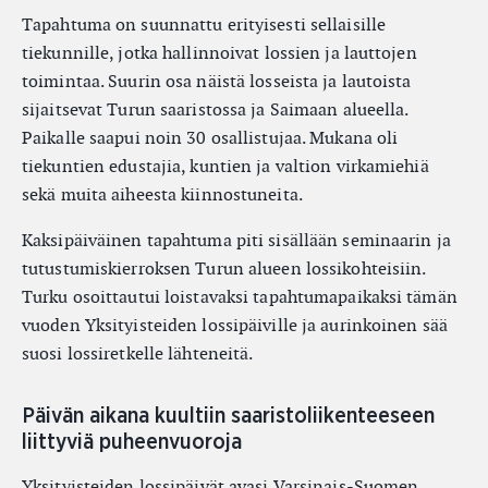
Tapahtuma on suunnattu erityisesti sellaisille
tiekunnille, jotka hallinnoivat lossien ja lauttojen
toimintaa. Suurin osa näistä losseista ja lautoista
sijaitsevat Turun saaristossa ja Saimaan alueella.
Paikalle saapui noin 30 osallistujaa. Mukana oli
tiekuntien edustajia, kuntien ja valtion virkamiehiä
sekä muita aiheesta kiinnostuneita.
Kaksipäiväinen tapahtuma piti sisällään seminaarin ja
tutustumiskierroksen Turun alueen lossikohteisiin.
Turku osoittautui loistavaksi tapahtumapaikaksi tämän
vuoden Yksityisteiden lossipäiville ja aurinkoinen sää
suosi lossiretkelle lähteneitä.
Päivän aikana kuultiin saaristoliikenteeseen
liittyviä puheenvuoroja
Yksityisteiden lossipäivät avasi Varsinais-Suomen