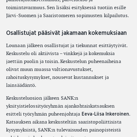
toimintavarmuus. Sen lisäksi esityksessä tuotiin esille
Järvi-Suomen ja Saaristomeren sopimusten kilpailutus.
Osallistujat pääsivät jakamaan kokemuksiaan
Lounaan jälkeen osallistujat ja tiekunnat esittäytyivät.
Keskustelu oli aktiivista – vinkkejä ja kokemuksia
jaettiin puolin ja toisin. Keskustelun puheenaiheina
olivat muun muassa valtionavustukset,
rahoituskysymykset, nousevat kustannukset ja
lainsäädäntö.
Keskusteluosion jälkeen SANK:n
yksityistielossityöryhmän ajankohtaiskatsauksen
esitteli työryhmän puheenjohtaja
.
Eeva-Liisa Inkeroinen
Katsauksen aikana keskusteltiin saaristopoliittisista
kysymyksistä, SANK:n tulevaisuuden painopisteistä