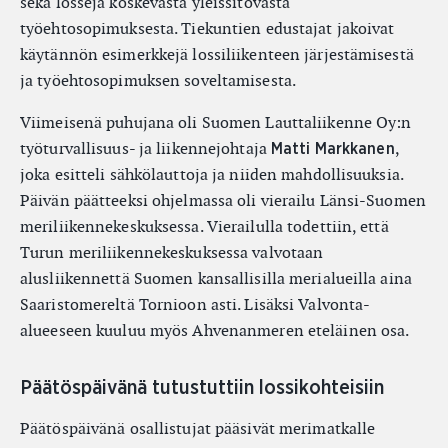
sekä losseja koskevasta yleissitovasta
työehtosopimuksesta. Tiekuntien edustajat jakoivat
käytännön esimerkkejä lossiliikenteen järjestämisestä
ja työehtosopimuksen soveltamisesta.
Viimeisenä puhujana oli Suomen Lauttaliikenne Oy:n
työturvallisuus- ja liikennejohtaja
,
Matti Markkanen
joka esitteli sähkölauttoja ja niiden mahdollisuuksia.
Päivän päätteeksi ohjelmassa oli vierailu Länsi-Suomen
meriliikennekeskuksessa. Vierailulla todettiin, että
Turun meriliikennekeskuksessa valvotaan
alusliikennettä Suomen kansallisilla merialueilla aina
Saaristomereltä Tornioon asti. Lisäksi Valvonta-
alueeseen kuuluu myös Ahvenanmeren eteläinen osa.
Päätöspäivänä tutustuttiin lossikohteisiin
Päätöspäivänä osallistujat pääsivät merimatkalle