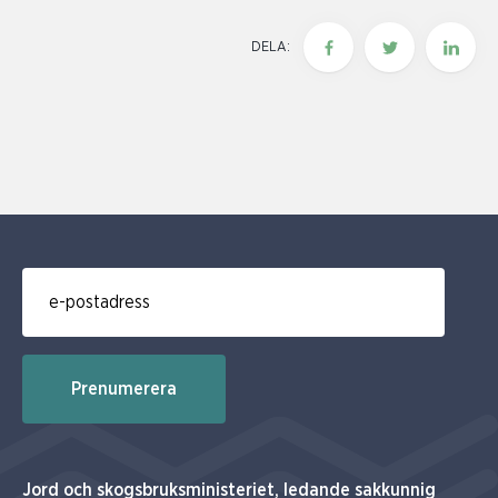
DELA:
E-post för prenumerering av nyhetsbrev
Prenumerera
Jord och skogsbruksministeriet, ledande sakkunnig