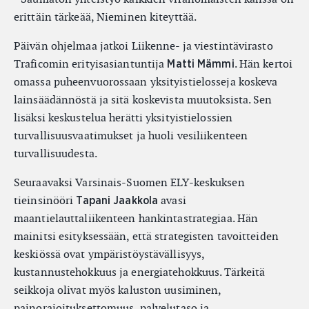
erittäin tärkeää, Nieminen kiteyttää.
Päivän ohjelmaa jatkoi Liikenne- ja viestintävirasto
Traficomin erityisasiantuntija
. Hän kertoi
Matti Mämmi
omassa puheenvuorossaan yksityistielosseja koskeva
lainsäädännöstä ja sitä koskevista muutoksista. Sen
lisäksi keskustelua herätti yksityistielossien
turvallisuusvaatimukset ja huoli vesiliikenteen
turvallisuudesta.
Seuraavaksi Varsinais-Suomen ELY-keskuksen
tieinsinööri
avasi
Tapani Jaakkola
maantielauttaliikenteen hankintastrategiaa. Hän
mainitsi esityksessään, että strategisten tavoitteiden
keskiössä ovat ympäristöystävällisyys,
kustannustehokkuus ja energiatehokkuus. Tärkeitä
seikkoja olivat myös kaluston uusiminen,
painorajoituksettomuus, palvelutaso ja